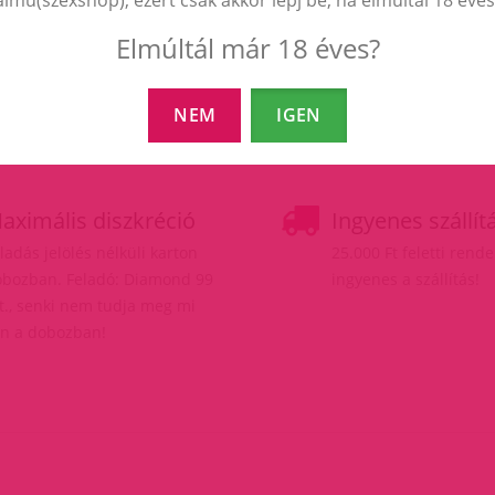
Elmúltál már 18 éves?
NEM
IGEN
aximális diszkréció
Ingyenes szállít
ladás jelölés nélküli karton
25.000 Ft feletti rend
bozban. Feladó: Diamond 99
ingyenes a szállítás!
t., senki nem tudja meg mi
n a dobozban!