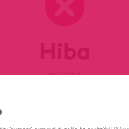
Hiba
Hiba történt
FOLYTASD A VÁSÁRLÁST
almú(szexshop), ezért csak akkor lépj be, ha elmúltál 18 éves