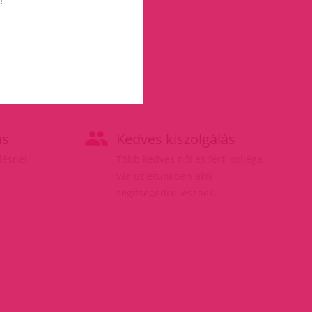
ás
Kedves kiszolgálás
elésnél
Több kedves női és férfi kolléga
vár üzletünkben akik
segítségedre lesznek.