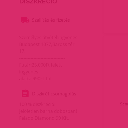
DISZKRÉCIÓ
Szállítás és fizetés
Személyes átvétel:ingyenes.
Budapest 1077,Baross tér
17.
--------------------------------
Futár:25.000Ft felett
ingyenes
alatta 990Ft-tól.
Diszkrét csomagolás
100 % diszkréció!
Sca
Jelöletlen barna dobozban!
Feladó:Diamond 99 Kft.