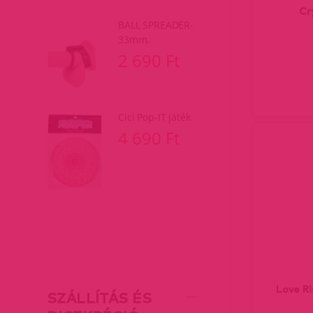
Cr
BALL SPREADER-
33mm.
2 690 Ft
Cici Pop-IT játék
4 690 Ft
Love Ri
SZÁLLÍTÁS ÉS