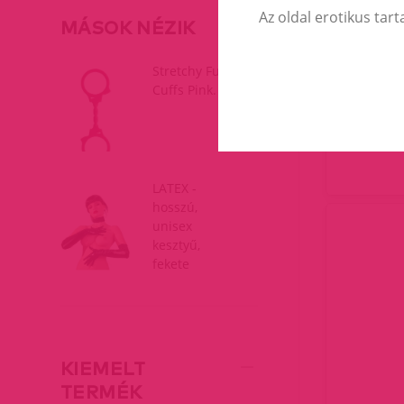
Az oldal erotikus tart
MÁSOK NÉZIK
BASIC E
Stretchy Fun
Cuffs Pink.
LATEX -
hosszú,
unisex
kesztyű,
fekete
KIEMELT
TERMÉK