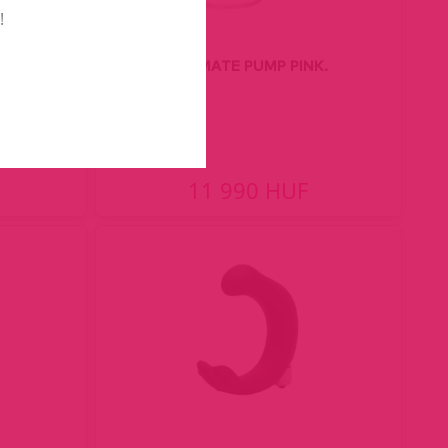
!
ross.
INTIMATE PUMP PINK.
11 990 HUF