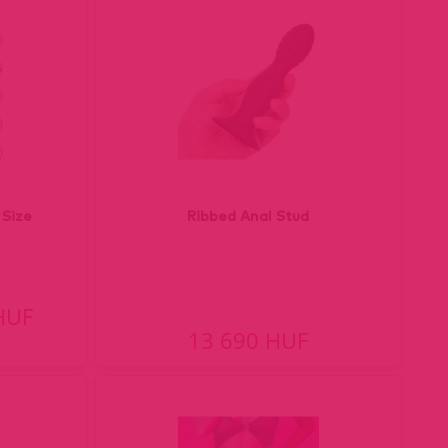
 Size
Ribbed Anal Stud
HUF
13 690 HUF