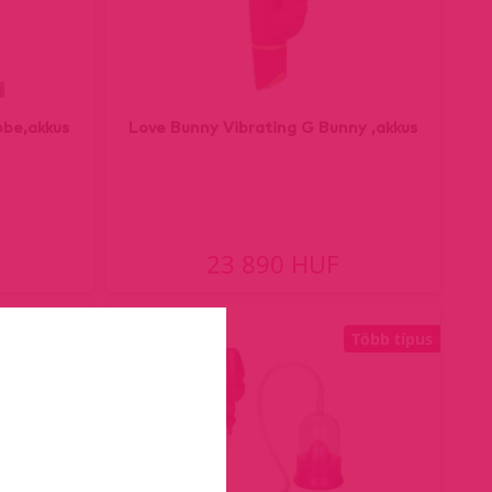
obe,akkus
Love Bunny Vibrating G Bunny ,akkus
23 890 HUF
Több típus