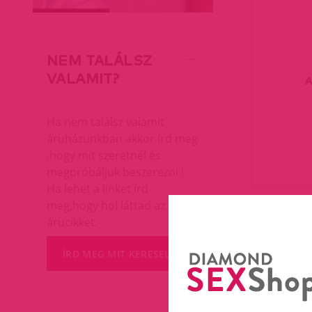
NEM TALÁLSZ
VALAMIT?
A
Ha nem találsz valamit
áruházunkban akkor írd meg
,hogy mit szeretnél és
megpróbáljuk beszerezni !
Ha lehet a linket írd
meg,hogy hol láttad az
árucikket.
ÍRD MEG MIT KERESEL