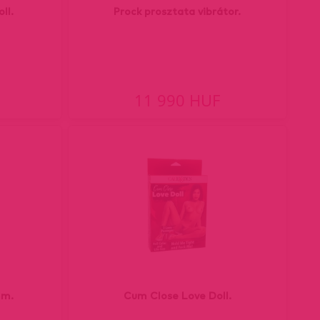
ll.
Prock prosztata vibrátor.
11 990 HUF
mm.
Cum Close Love Doll.