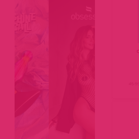
C
45 9