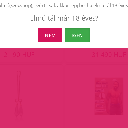
almú(szexshop), ezért csak akkor lépj be, ha elmúltál 18 éves
Elmúltál már 18 éves?
SSENTIALS ENHANCER RING.
Scandal Over the Bed C
NEM
IGEN
2 190 HUF
31 490 HUF