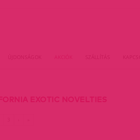
ÚJDONSÁGOK
AKCIÓK
SZÁLLÍTÁS
KAPCS
FORNIA EXOTIC NOVELTIES
rent)
Utolsó
3
›
»
oldal