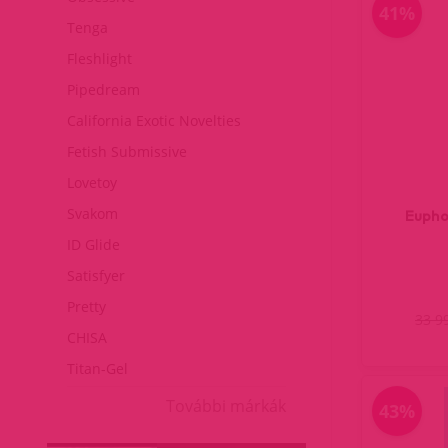
41%
Tenga
Fleshlight
Pipedream
California Exotic Novelties
Fetish Submissive
Lovetoy
Svakom
Eupho
ID Glide
Satisfyer
Pretty
33 9
CHISA
Titan-Gel
További márkák
43%