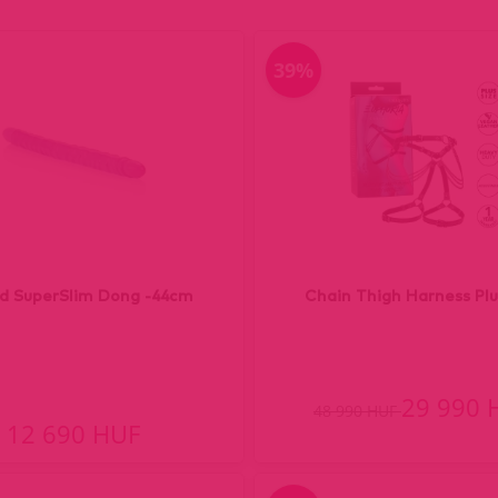
39%
d SuperSlim Dong -44cm
Chain Thigh Harness Plu
29 990 
48 990 HUF
12 690 HUF