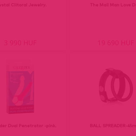
ystal Clitoral Jewelry.
The Mail Man Love Do
3 990 HUF
19 690 HUF
der Dual Penetrator -pink.
BALL SPREADER-45