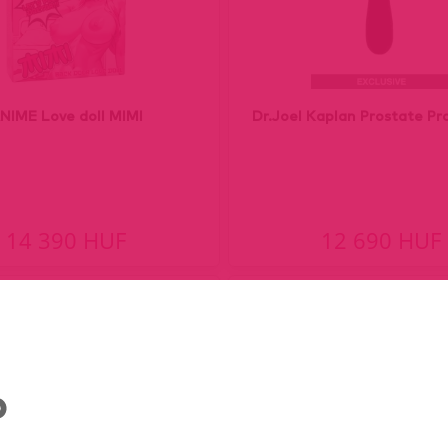
NIME Love doll MIMI
Dr.Joel Kaplan Prostate Pr
14 390 HUF
12 690 HUF