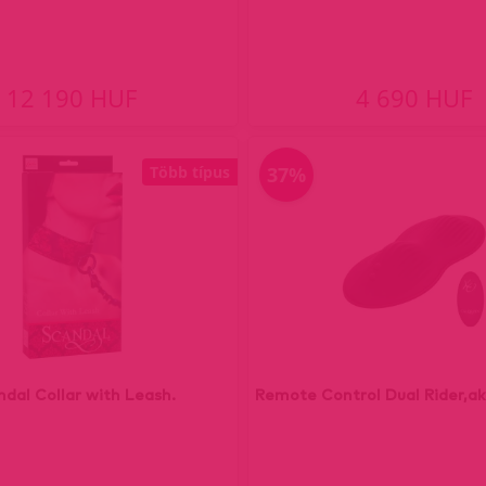
12 190 HUF
4 690 HUF
Több típus
37%
ndal Collar with Leash.
Remote Control Dual Rider,ak