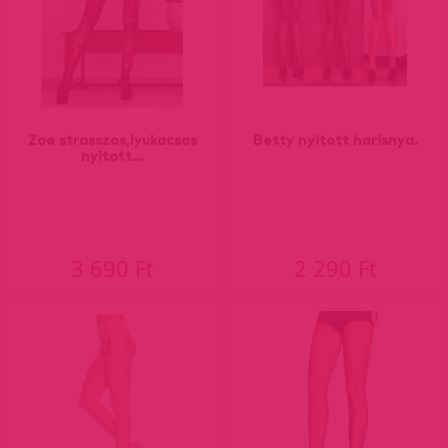
Zoe strasszos,lyukacsos
Betty nyitott harisnya.
nyitott...
3 690 Ft
2 290 Ft