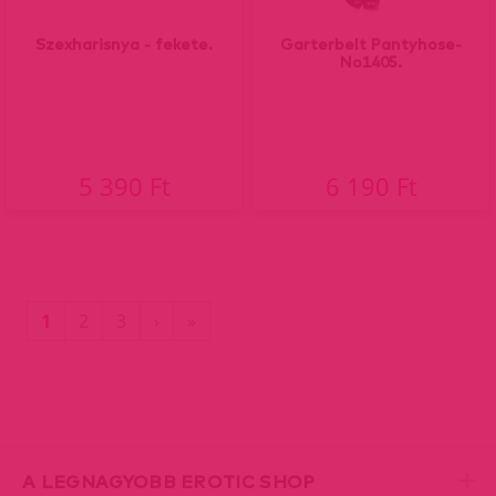
Szexharisnya - fekete.
Garterbelt Pantyhose-
No1405.
5 390 Ft
6 190 Ft
(current)
Utolsó
1
2
3
›
»
oldal
A LEGNAGYOBB EROTIC SHOP