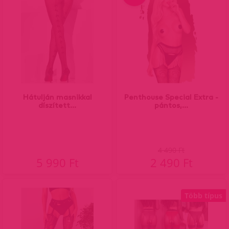
Hátulján masnikkal
Penthouse Special Extra -
díszített...
pántos,...
4 490 Ft
5 990 Ft
2 490 Ft
Több típus