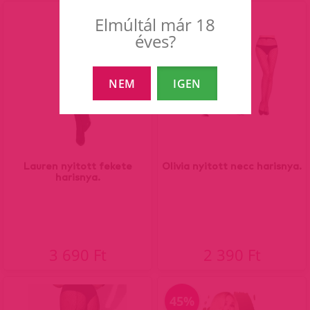
Elmúltál már 18
éves?
NEM
IGEN
Lauren nyitott fekete
Olivia nyitott necc harisnya.
harisnya.
3 690 Ft
2 390 Ft
45%