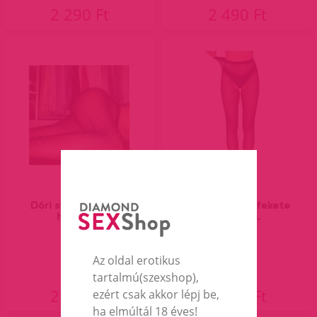
2 290 Ft
2 490 Ft
Dóri strasszos necc
Walsh nyitott fekete
harisnya.
harisnya.
Az oldal erotikus
tartalmú(szexshop),
2 990 Ft
2 190 Ft
ezért csak akkor lépj be,
ha elmúltál 18 éves!