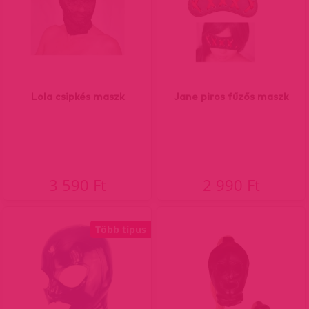
Lola csipkés maszk
Jane piros fűzős maszk
3 590 Ft
2 990 Ft
Több típus