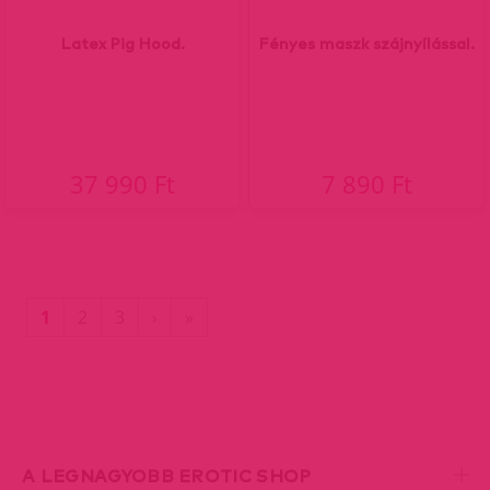
Latex Pig Hood.
Fényes maszk szájnyílással.
37 990 Ft
7 890 Ft
(current)
Utolsó
1
2
3
›
»
oldal
A LEGNAGYOBB EROTIC SHOP