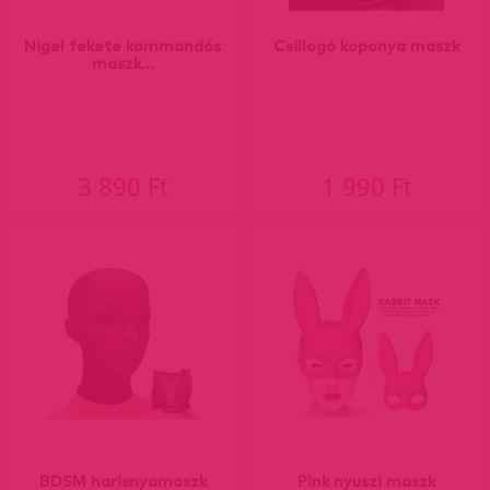
Nigel fekete kommandós
Csillogó koponya maszk
maszk...
3 890 Ft
1 990 Ft
BDSM harisnyamaszk
Pink nyuszi maszk