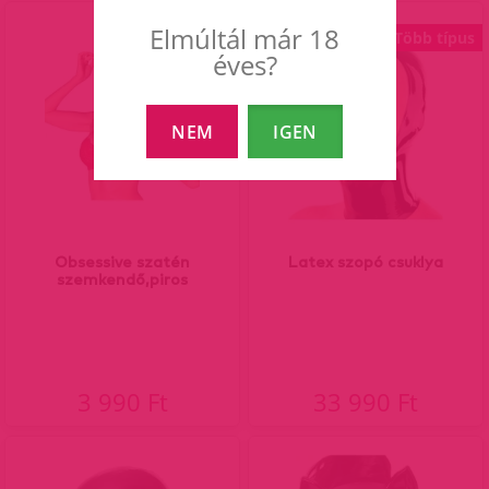
Elmúltál már 18
Több típus
éves?
NEM
IGEN
Obsessive szatén
Latex szopó csuklya
szemkendő,piros
3 990 Ft
33 990 Ft