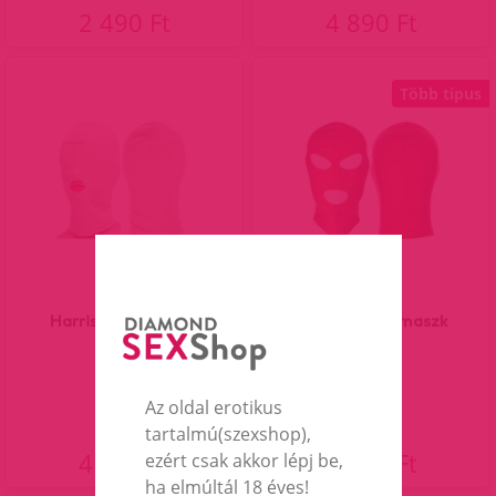
2 490 Ft
4 890 Ft
Több típus
Harris szopómaszk
Phillips piros maszk
Az oldal erotikus
tartalmú(szexshop),
4 290 Ft
4 190 Ft
ezért csak akkor lépj be,
ha elmúltál 18 éves!