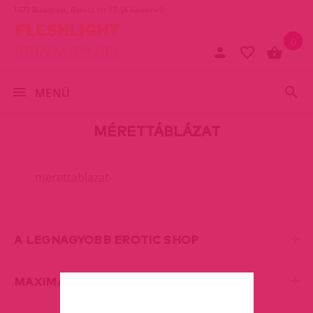
1077 Budapest, Baross tér 17. (A Keletinél)
0
MENÜ
MÉRETTÁBLÁZAT
merettablazat-
A LEGNAGYOBB EROTIC SHOP
MAXIMÁLIS DISZKRÉCIÓ