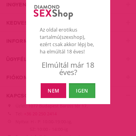
INGYENES SZÁLLÍTÁS
KEDVES KISZOLGÁLÁS
Az oldal erotikus
tartalmú(szexshop),
INFORMÁCIÓK
ezért csak akkor lépj be,
ha elmúltál 18 éves!
ÜGYFÉLSZOLGÁLAT
Elmúltál már 18
éves?
FIÓKOM
NEM
IGEN
KAPCSOLAT
Üzlet:
1077 Budapest Baross tér 17.
Tel:
+36 20 250 2414
Nyitva: H - P: 10:00-19:00-ig,
SZ: 10:00 - 14:00-ig