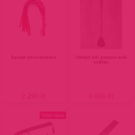
Squash piros korbács.
Vámpír bőr paskoló acél
nyéllel.
2 290 Ft
9 890 Ft
Több típus