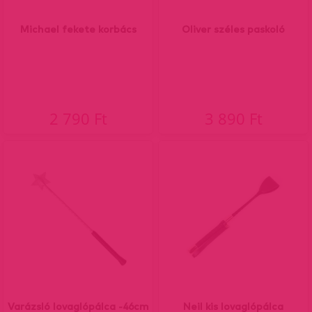
Michael fekete korbács
Oliver széles paskoló
2 790 Ft
3 890 Ft
Varázsló lovaglópálca -46cm
Neil kis lovaglópálca