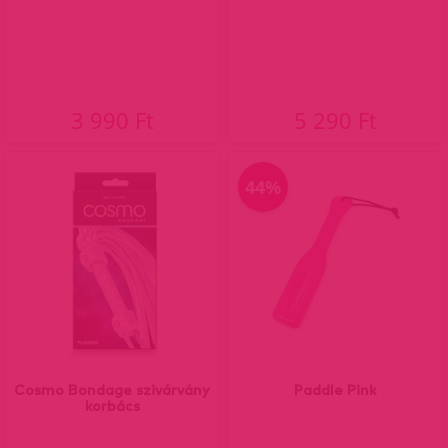
3 990 Ft
5 290 Ft
44%
Cosmo Bondage szivárvány
Paddle Pink
korbács