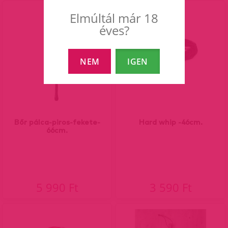
Elmúltál már 18
éves?
NEM
IGEN
Bőr pálca-piros-fekete-
Hard whip -46cm.
66cm.
5 990 Ft
3 590 Ft