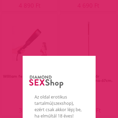
4 890 Ft
4 690 Ft
William fekete,piros paskoló
Rimba - Bőr
lovaglópálca,barna-67cm.
Az oldal erotikus
tartalmú(szexshop),
3 390 Ft
13 590 Ft
ezért csak akkor lépj be,
ha elmúltál 18 éves!