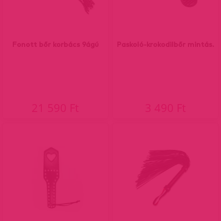
Fonott bőr korbács 9ágú
Paskoló-krokodilbőr mintás.
21 590 Ft
3 490 Ft