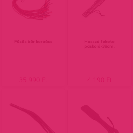
Fűzős bőr korbács
Hosszú fekete
paskoló-38cm.
35 990 Ft
4 190 Ft