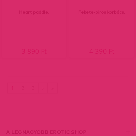
Heart paddle.
Fekete-piros korbács.
3 890 Ft
4 390 Ft
(current)
Utolsó
1
2
3
›
»
oldal
A LEGNAGYOBB EROTIC SHOP