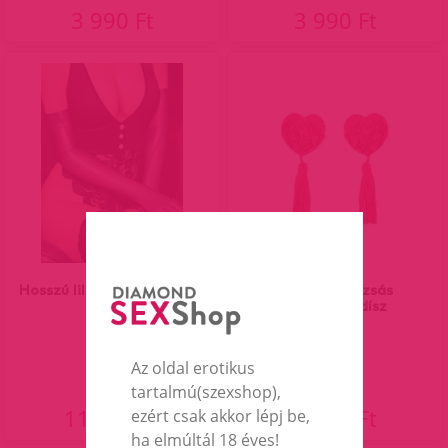
3 990 Ft
3 990 Ft
Hosszú lila szatén kesztyű
Piros szív rózsás
mellbimbódísz
Az oldal erotikus
tartalmú(szexshop),
11 590 Ft
1 990 Ft
ezért csak akkor lépj be,
ha elmúltál 18 éves!