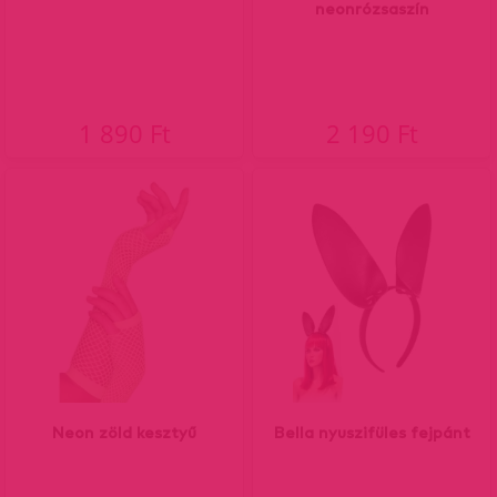
neonrózsaszín
1 890 Ft
2 190 Ft
Neon zöld kesztyű
Bella nyuszifüles fejpánt