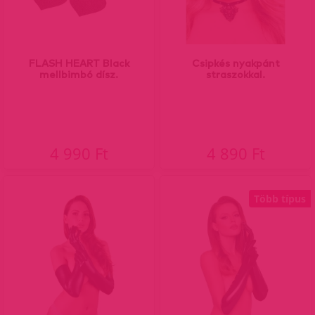
FLASH HEART Black
Csipkés nyakpánt
mellbimbó dísz.
straszokkal.
4 990 Ft
4 890 Ft
Több típus