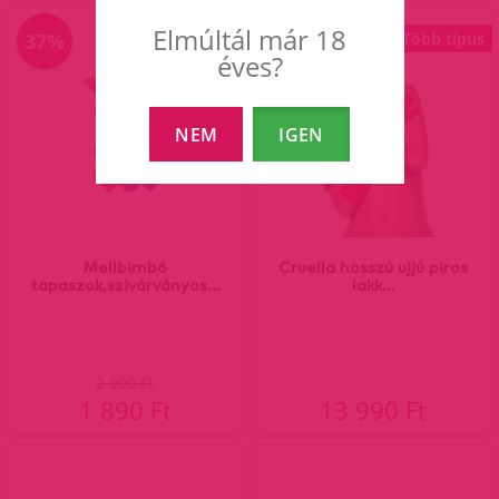
Elmúltál már 18
37%
Több típus
éves?
NEM
IGEN
Mellbimbó
Cruella hosszú ujjú piros
tapaszok,szivárványos...
lakk...
2 990 Ft
1 890 Ft
13 990 Ft