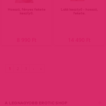
Hosszú, fényes fekete
Lakk kesztyű - hosszú,
kesztyű.
fekete.
8 990 Ft
14 490 Ft
(current)
Utolsó
1
2
3
›
»
oldal
A LEGNAGYOBB EROTIC SHOP