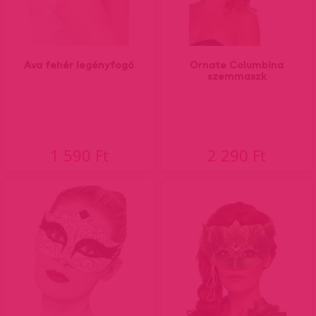
Ava fehér legényfogó
Ornate Columbina
szemmaszk
1 590 Ft
2 290 Ft