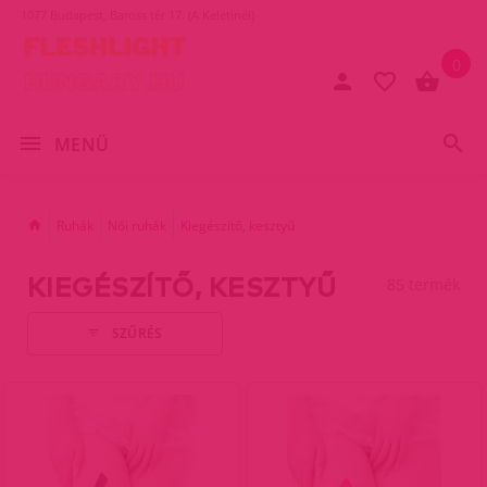
1077 Budapest, Baross tér 17. (A Keletinél)
0
MENÜ
Ruhák
Női ruhák
Kiegészítő, kesztyű
KIEGÉSZÍTŐ, KESZTYŰ
85 termék
SZŰRÉS