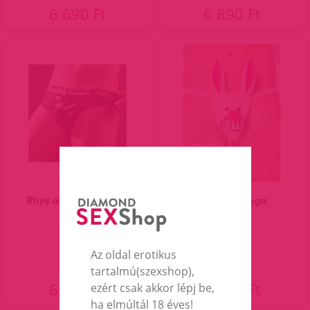
6 690 Ft
6 890 Ft
Rhys army férfi alsó.
Nyuszis tanga
Az oldal erotikus
tartalmú(szexshop),
6 290 Ft
6 690 Ft
ezért csak akkor lépj be,
ha elmúltál 18 éves!