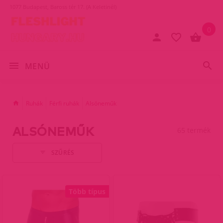
1077 Budapest, Baross tér 17. (A Keletinél)
0
MENÜ
Ruhák
Férfi ruhák
Alsóneműk
ALSÓNEMŰK
65 termék
SZŰRÉS
Több típus