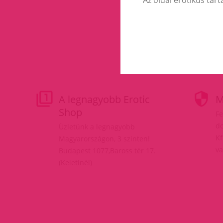
A legnagyobb Erotic
M
Shop
Fe
do
Üzletünk a legnagyobb
Kf
Magyarországon, 3 szinten!
va
Budapest 1077,Baross tér 17.
(Keletinél)