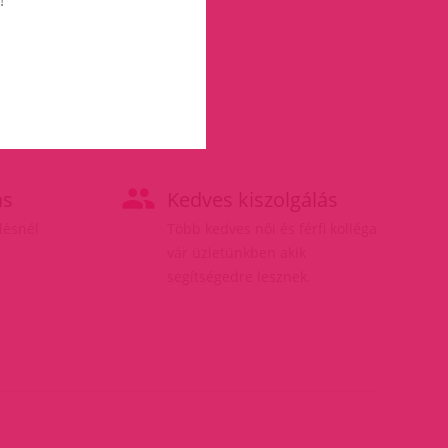
ás
Kedves kiszolgálás
elésnél
Több kedves női és férfi kolléga
vár üzletünkben akik
segítségedre lesznek.