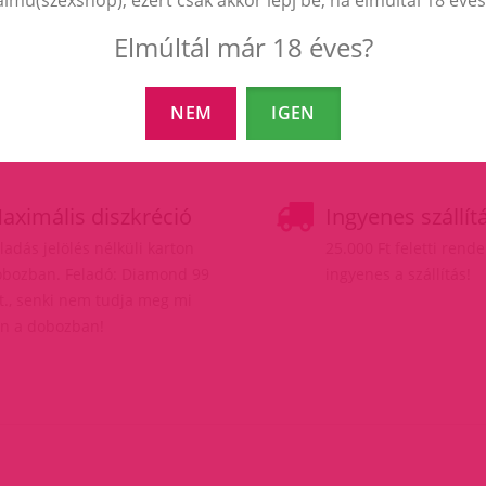
Elmúltál már 18 éves?
NEM
IGEN
aximális diszkréció
Ingyenes szállít
ladás jelölés nélküli karton
25.000 Ft feletti rend
bozban. Feladó: Diamond 99
ingyenes a szállítás!
t., senki nem tudja meg mi
n a dobozban!