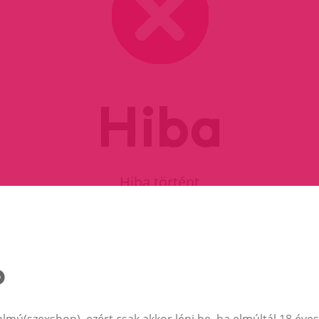
Hiba
Hiba történt
FOLYTASD A VÁSÁRLÁST
almú(szexshop), ezért csak akkor lépj be, ha elmúltál 18 éves