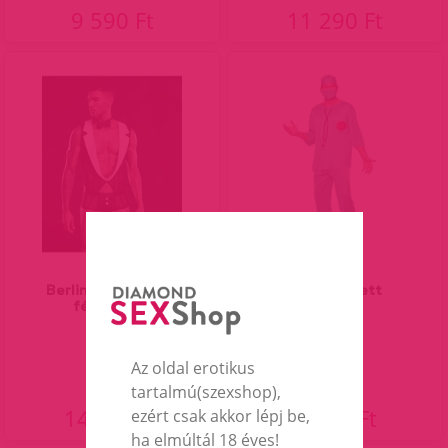
9 590 Ft
11 290 Ft
Berlin pincér szett
Sebész szett
férfiaknak.
Az oldal erotikus
tartalmú(szexshop),
14 890 Ft
8 490 Ft
ezért csak akkor lépj be,
ha elmúltál 18 éves!