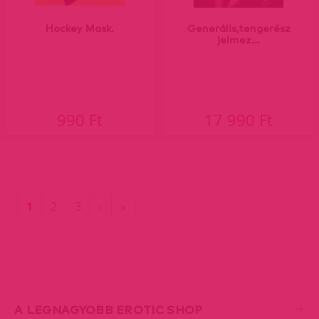
Hockey Mask.
Generális,tengerész
jelmez...
990 Ft
17 990 Ft
(current)
Utolsó
1
2
3
›
»
oldal
A LEGNAGYOBB EROTIC SHOP