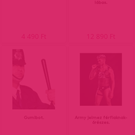
lábas.
4 490 Ft
12 890 Ft
Gumibot.
Army jelmez férfiaknak-
6részes.