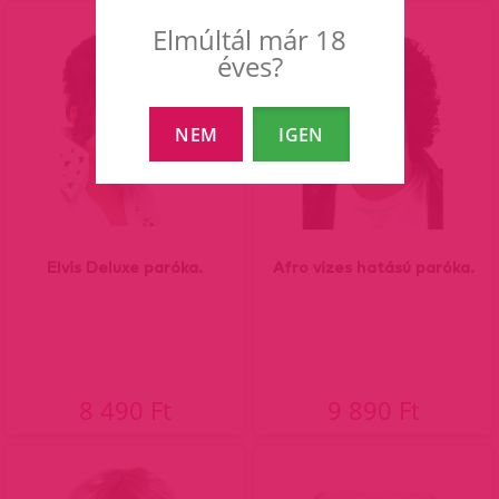
Elmúltál már 18
éves?
NEM
IGEN
Elvis Deluxe paróka.
Afro vizes hatású paróka.
8 490 Ft
9 890 Ft