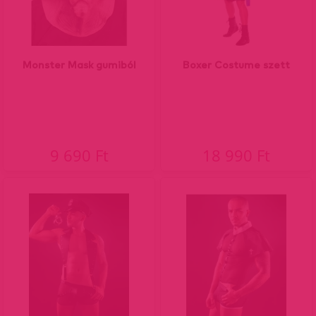
Monster Mask gumiból
Boxer Costume szett
9 690 Ft
18 990 Ft