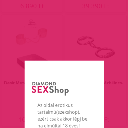
6 890 Ft
39 390 Ft
Desir Metallique Handcuffs
Számzáras acél kézbilincs.
Gold.
Az oldal erotikus
tartalmú(szexshop),
10 290 Ft
26 990 Ft
ezért csak akkor lépj be,
ha elmúltál 18 éves!