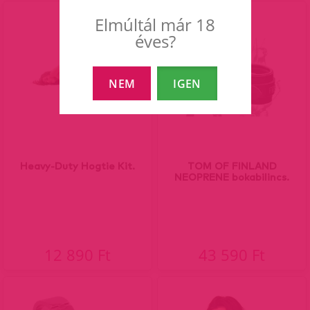
Elmúltál már 18
éves?
NEM
IGEN
Heavy-Duty Hogtie Kit.
TOM OF FINLAND
NEOPRENE bokabilincs.
12 890 Ft
43 590 Ft