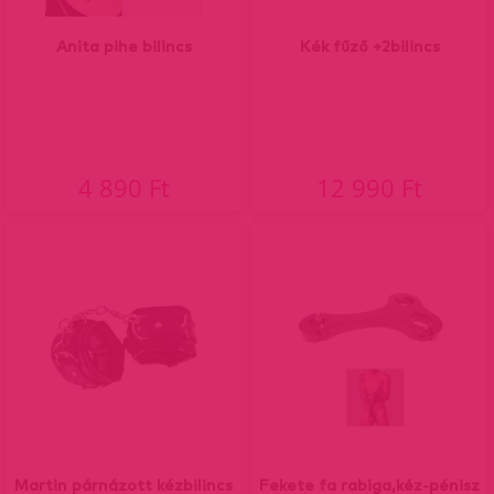
Anita pihe bilincs
Kék fűző +2bilincs
4 890 Ft
12 990 Ft
Martin párnázott kézbilincs
Fekete fa rabiga,kéz-pénisz