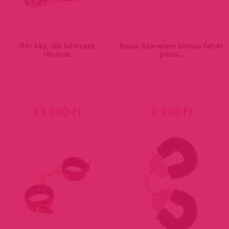
Bőr kéz, láb bilincsek
Basic Szerelem bilincs fehér
lánccal.
plüss...
43 990 Ft
2 390 Ft