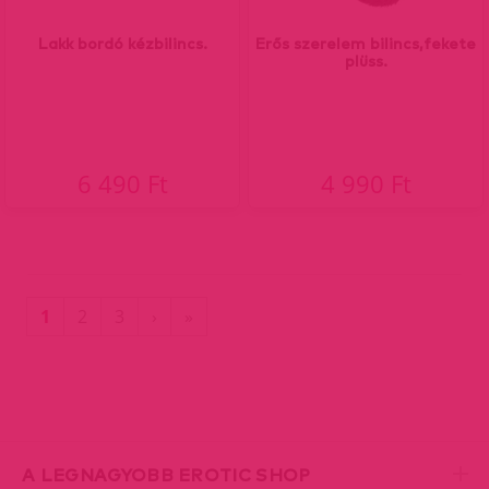
Lakk bordó kézbilincs.
Erős szerelem bilincs,fekete
plüss.
6 490 Ft
4 990 Ft
(current)
Utolsó
1
2
3
›
»
oldal
A LEGNAGYOBB EROTIC SHOP