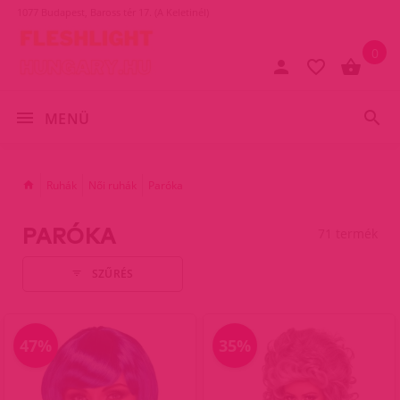
1077 Budapest, Baross tér 17. (A Keletinél)
0
MENÜ
Ruhák
Női ruhák
Paróka
PARÓKA
71 termék
SZŰRÉS
47%
35%