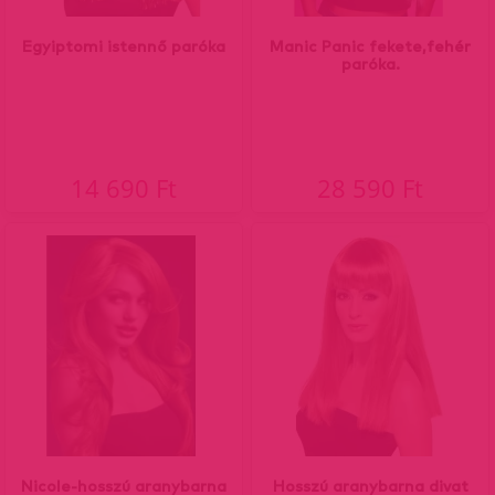
Egyiptomi istennő paróka
Manic Panic fekete,fehér
paróka.
14 690 Ft
28 590 Ft
Nicole-hosszú aranybarna
Hosszú aranybarna divat