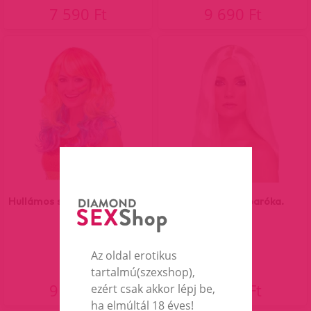
7 590 Ft
9 690 Ft
Hullámos szivárvány paróka.
Platinaszőke paróka.
Az oldal erotikus
tartalmú(szexshop),
9 290 Ft
7 290 Ft
ezért csak akkor lépj be,
ha elmúltál 18 éves!