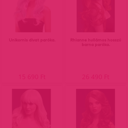
Unikornis divat paróka.
Rhianne hullámos hosszú
barna paróka.
15 690 Ft
26 490 Ft