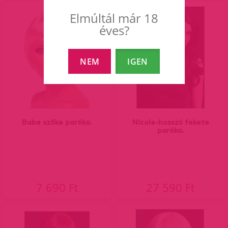
Elmúltál már 18
éves?
NEM
IGEN
Babe szőke paróka.
Nicole-hosszú fekete
paróka.
7 690 Ft
27 590 Ft