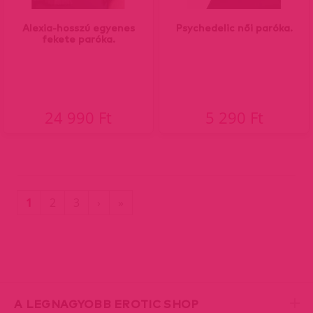
Alexia-hosszú egyenes
Psychedelic női paróka.
fekete paróka.
24 990 Ft
5 290 Ft
(current)
Utolsó
1
2
3
›
»
oldal
A LEGNAGYOBB EROTIC SHOP