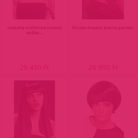
Isabelle-hullámos hosszú
Nicole-hosszú barna paróka.
szőke...
29 490 Ft
26 990 Ft