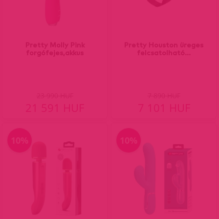
Pretty Molly Pink
Pretty Houston üreges
forgófejes,akkus
felcsatolható...
23 990 HUF
7 890 HUF
21 591 HUF
7 101 HUF
10%
10%