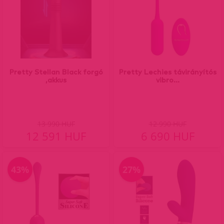
Pretty Stellan Black forgó
Pretty Lechies távirányítós
,akkus
vibro...
13 990 HUF
12 990 HUF
12 591 HUF
6 690 HUF
43%
27%