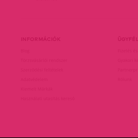
INFORMÁCIÓK
ÜGYFÉ
Blog
Fizetés és
Törzsvásárlói rendszer
Gyakori k
Szerződési feltételek
Partnerp
Adatvédelem
Rólunk
Kiemelt Márkák
Használati utasítás kereső