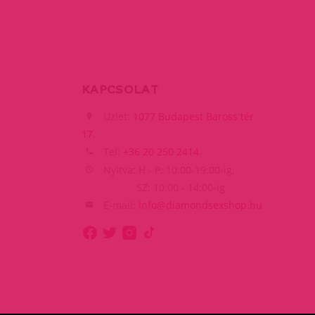
KAPCSOLAT
Üzlet:
1077 Budapest Baross tér
17.
Tel:
+36 20 250 2414
Nyitva: H - P: 10:00-19:00-ig,
SZ: 10:00 - 14:00-ig
E-mail:
info@diamondsexshop.hu