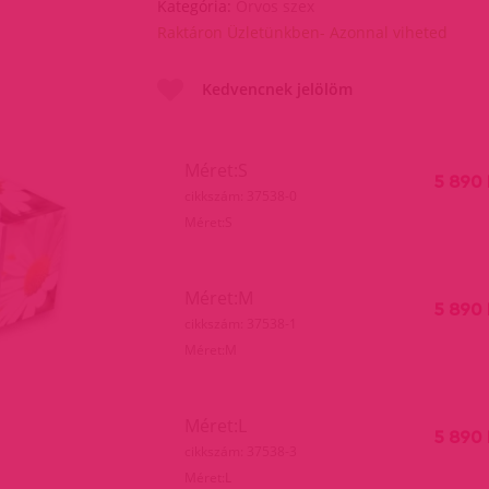
Kategória:
Orvos szex
Raktáron Üzletünkben- Azonnal viheted
Kedvencnek jelölöm
Méret:S
5 890 
cikkszám: 37538-0
Méret:S
Méret:M
5 890 
cikkszám: 37538-1
Méret:M
Méret:L
5 890 
cikkszám: 37538-3
Méret:L