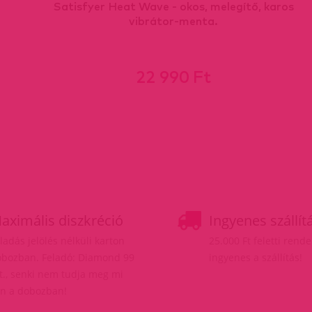
Satisfyer Heat Wave - okos, melegítő, karos
vibrátor-menta.
22 990 Ft
aximális diszkréció
Ingyenes szállít
ladás jelölés nélküli karton
25.000 Ft feletti rend
bozban. Feladó: Diamond 99
ingyenes a szállítás!
t., senki nem tudja meg mi
n a dobozban!