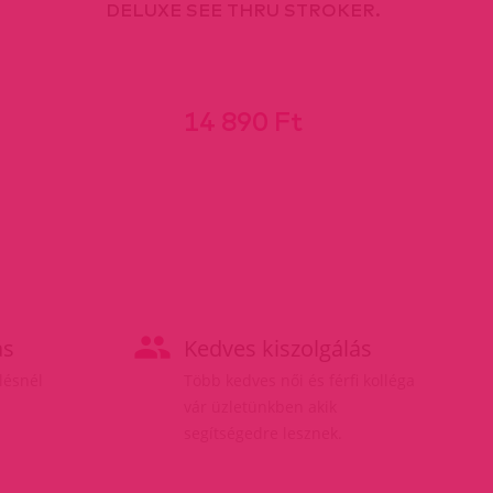
DELUXE SEE THRU STROKER.
14 890 Ft
ás
Kedves kiszolgálás
elésnél
Több kedves női és férfi kolléga
vár üzletünkben akik
segítségedre lesznek.