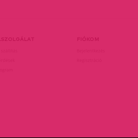
LSZOLGÁLAT
FIÓKOM
 szállítás
Bejelentkezés
érdések
Regisztráció
rogram