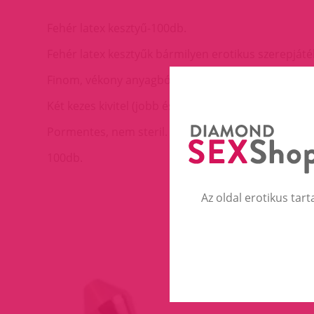
Fehér latex kesztyű-100db.
Fehér latex kesztyűk bármilyen erotikus szerepját
Finom, vékony anyagból készül, ezért könnyen fel
Két kezes kivitel (jobb és bal kézforma megegyezik)
Pormentes, nem steril.
100db.
Az oldal erotikus tart