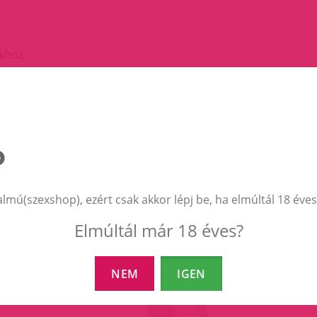
ékhoz.
húzható.
.
almú(szexshop), ezért csak akkor lépj be, ha elmúltál 18 éves
EZEK A TERMÉKEK IS ÉRDEKELHETNEK 
Elmúltál már 18 éves?
NEM
IGEN