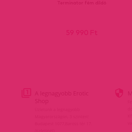
Terminator fém dildó
59 990 Ft
A legnagyobb Erotic
M
Shop
Fe
do
Üzletünk a legnagyobb
Kf
Magyarországon, 3 szinten!
va
Budapest 1077,Baross tér 17.
(Keletinél)