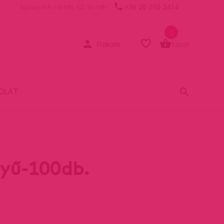
+36 20 250 2414
Nyitva: H-P: 10-19h, SZ: 10-14h
0
Fiókom
Kosár
OLAT
tyű-100db.