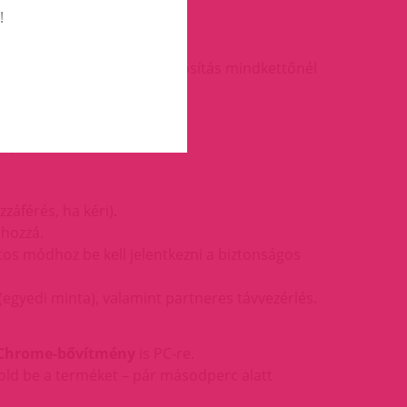
!
p
és a
KooSync App
. A párosítás mindkettőnél
d).
.
zzáférés, ha kéri).
 hozzá.
os módhoz be kell jelentkezni a biztonságos
(egyedi minta), valamint partneres távvezérlés.
Chrome-bővítmény
is PC-re.
old be a terméket – pár másodperc alatt