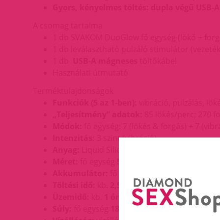
Gyors, kényelmes töltés:
dupla végű USB-
A csomag tartalma
1 db SVAKOM DuoGlow fő egység (lökő + forg
1 db leválasztható pulzáló stimulátor (vezeték 
1 db
USB-A mágneses
töltőkábel
Használati útmutató
Terméktulajdonságok
Funkciók (5 az 1-ben):
vibráció, pulzálás, lök
„Teljesítmény” adatok:
85 lökés/perc; 270 f
Módok:
fő egység: 7 (lökés & forgás) + 7 (vibr
Intenzitás:
3 szint (vibráció)
Anyag:
Liquid Silicone (fő egység), Silicone (s
Méret:
fő egység
59 × 196 mm
; stimulátor
44
Akkumulátor:
fő egység
800 mAh
; stimulát
Töltési idő:
kb.
2,5 óra
Üzemidő:
kb.
1 óra
Súly:
fő egység
180 g
; stimulátor
68 g
; össze