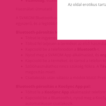
Vízállóság:
vízálló kialakítás
Az oldal erotikus tart
Használati útmutató
A SVAKOM Bluetooth-os termékek két ingyenes alka
egyszerű, és a legtöbb funkcióhoz nem kell regisztr
Bluetooth-párosítás lépésről lépésre (SVAKOM A
Töltsd le ingyenesen a
SVAKOM App
alkalmaz
Töltsd fel teljesen a terméket az első használ
Kapcsold be a telefonodon a
Bluetooth
-t.
Nyisd meg a SVAKOM App alkalmazást, és
eng
Kapcsold be a terméket, és tartsd a telefon 
Szólóhasználathoz nincs szükség fiókra. A
Táv
megosztás miatt.
Csatlakozás után válassz a módok közül: Prese
Bluetooth-párosítás a KooSync App-pal:
Töltsd le a
KooSync App
alkalmazást telefon
Kapcsold be a Bluetooth-t, nyisd meg a KooS
automatikusan csatlakozik.