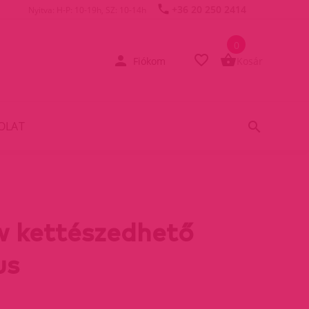
+36 20 250 2414
Nyitva: H-P: 10-19h, SZ: 10-14h
0
Fiókom
Kosár
OLAT
 kettészedhető
us