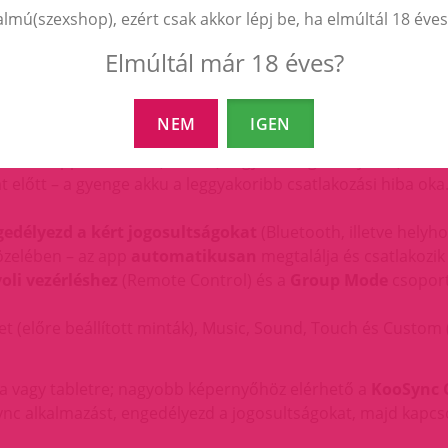
almú(szexshop), ezért csak akkor lépj be, ha elmúltál 18 éves
Elmúltál már 18 éves?
lmazással vezérelhetők (iPhone és Android): a
SVAKOM Ap
áció.
NEM
IGEN
pp):
ást az App Store-ból (iPhone) vagy a Google Play-ről (Androi
at előtt – a gyenge akku a leggyakoribb csatlakozási hiba oka
edélyezd a kért jogosultságokat
(Bluetooth, illetve helyho
közelében – az app
automatikusan
megtalálja és csatlakozik
oli vezérléshez
(Remote Control) és a
Group Mode
csoport
t (előre beállított minták), Music, Sound, Touch és Custom 
ra vagy tabletre; nagyobb képernyőhöz elérhető a
KooSync 
ync alkalmazást, engedélyezd a jogosultságokat, majd kapcs