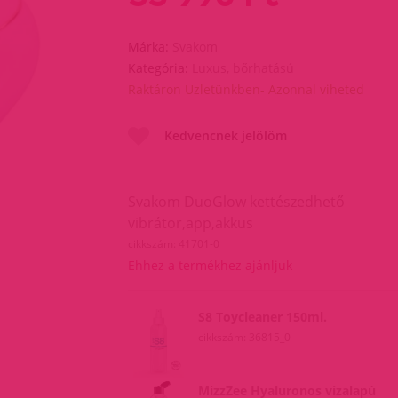
Márka:
Svakom
Kategória:
Luxus, bőrhatású
Raktáron Üzletünkben- Azonnal viheted
Kedvencnek jelölöm
Svakom DuoGlow kettészedhető
vibrátor,app,akkus
cikkszám: 41701-0
Ehhez a termékhez ajánljuk
S8 Toycleaner 150ml.
cikkszám: 36815_0
MizzZee Hyaluronos vízalapú