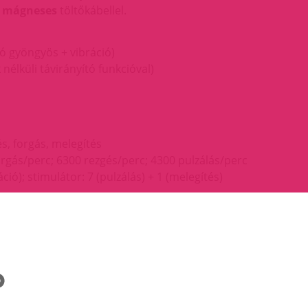
A mágneses
töltőkábellel.
ó gyöngyös + vibráció)
nélküli távirányító funkcióval)
és, forgás, melegítés
orgás/perc; 6300 rezgés/perc; 4300 pulzálás/perc
áció); stimulátor: 7 (pulzálás) + 1 (melegítés)
timulátor), ABS
 × 95 mm
or
280 mAh
sen
248 g