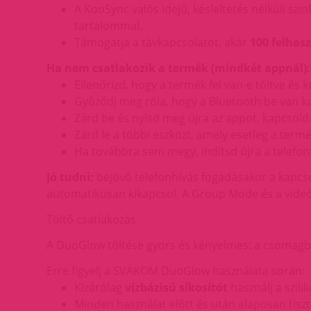
A KooSync valós idejű, késleltetés nélküli szi
tartalommal.
Támogatja a távkapcsolatot, akár
100 felhas
Ha nem csatlakozik a termék (mindkét appnál):
Ellenőrizd, hogy a termék fel van-e töltve és k
Győződj meg róla, hogy a Bluetooth be van ka
Zárd be és nyisd meg újra az appot, kapcsold k
Zárd le a többi eszközt, amely esetleg a term
Ha továbbra sem megy, indítsd újra a telefont
Jó tudni:
bejövő telefonhívás fogadásakor a kapcso
automatikusan kikapcsol. A Group Mode és a videós
Töltő csatlakozás
A DuoGlow töltése gyors és kényelmes: a csomagb
Erre figyelj a SVAKOM DuoGlow használata során:
Kizárólag
vízbázisú síkosítót
használj a szili
Minden használat előtt és után alaposan tisztít