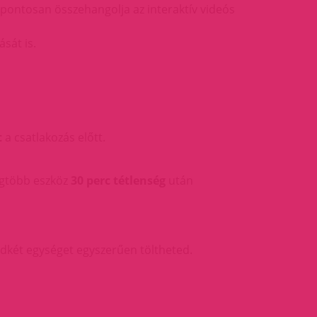
 pontosan összehangolja az interaktív videós
ását is.
t
a csatlakozás előtt.
legtöbb eszköz
30 perc tétlenség
után
ndkét egységet egyszerűen töltheted.