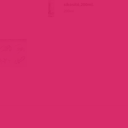
síkosító,200ml.
200ml
M