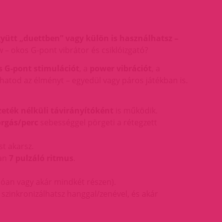
gyütt „duettben” vagy külön is használhatsz –
– okos G-pont vibrátor és csiklóizgató?
s G-pont stimulációt
, a
power vibrációt
, a
thatod az élményt – egyedül vagy páros játékban is.
zeték nélküli távirányítóként
is működik.
orgás/perc
sebességgel pörgeti a rétegzett
t akarsz.
ban
7 pulzáló ritmus
.
llóan vagy akár mindkét részen).
, szinkronizálhatsz hanggal/zenével, és akár