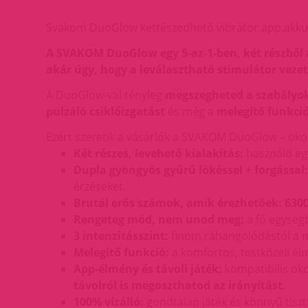
Svakom DuoGlow kettészedhető vibrátor,app,akku
A SVAKOM DuoGlow egy 5-az-1-ben, két részből ál
akár úgy, hogy a leválasztható stimulátor vezet
A DuoGlow-val tényleg
megszegheted a szabályo
pulzáló csiklóizgatást
és még a
melegítő funkci
Ezért szeretik a vásárlók a SVAKOM DuoGlow – okos
Két részes, levehető kialakítás:
használd egy
Dupla gyöngyös gyűrű lökéssel + forgással:
érzéseket.
Brutál erős számok, amik érezhetőek:
6300
Rengeteg mód, nem unod meg:
a fő egysé
3 intenzitásszint:
finom ráhangolódástól a m
Melegítő funkció:
a komfortos, testközeli él
App-élmény és távoli játék:
kompatibilis okos
távolról is megoszthatod az irányítást
.
100% vízálló:
gondtalan játék és könnyű tiszt