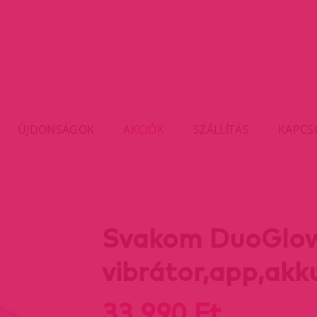
ÚJDONSÁGOK
AKCIÓK
SZÁLLÍTÁS
KAPCS
Svakom DuoGlow
vibrátor,app,akk
33 990 Ft