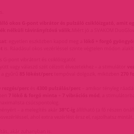
s.
ló okos G-pont vibrátor és pulzáló csiklóizgató, amit e
ék nélküli távirányítóvá válik.
Miért jó a SVAKOM DuoGlow 
kat
: egyetlen eszközben kapod meg a
lökő + forgó gyöngyö
ót
is. Ráadásul okos vezérléssel szinte végtelen módon alakí
 G-pont vibrátort és csiklóizgatót
ütt vagy válaszd szét célzott élvezetekhez – a stimulátor
ve
a gyűrű
85 lökést/perc
tempóval dolgozik, miközben
270 f
 rezgés/perc
és
4300 pulzálás/perc
– amikor tényleg ráadás
gben
7 lökő & forgó minta
+
7 vibrációs mód
, a stimulátor
aximalista csúcspontokig.
ményért – a melegítés akár
38°C-ig
állítható (a fő részen öná
vezérléssel, ahol extra vezérlést érsz el, rajzolhatsz mintát
ítás, akár zuhanyban is.