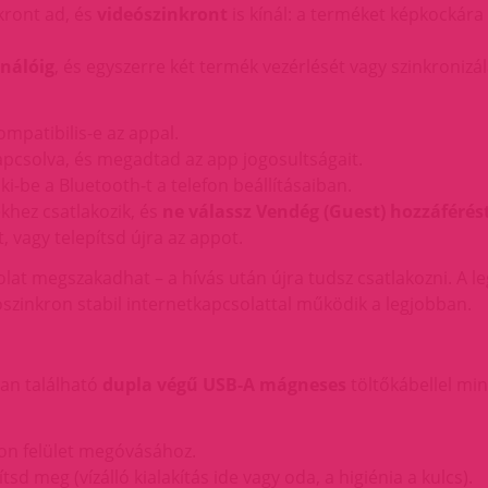
nkront ad, és
videószinkront
is kínál: a terméket képkockára
ználóig
, és egyszerre két termék vezérlését vagy szinkronizál
ompatibilis-e az appal.
pcsolva, és megadtad az app jogosultságait.
i-be a Bluetooth-t a telefon beállításaiban.
ékhez csatlakozik, és
ne válassz Vendég (Guest) hozzáférés
, vagy telepítsd újra az appot.
lat megszakadhat – a hívás után újra tudsz csatlakozni. A 
zinkron stabil internetkapcsolattal működik a legjobban.
an található
dupla végű USB-A mágneses
töltőkábellel mi
kon felület megóvásához.
sd meg (vízálló kialakítás ide vagy oda, a higiénia a kulcs).