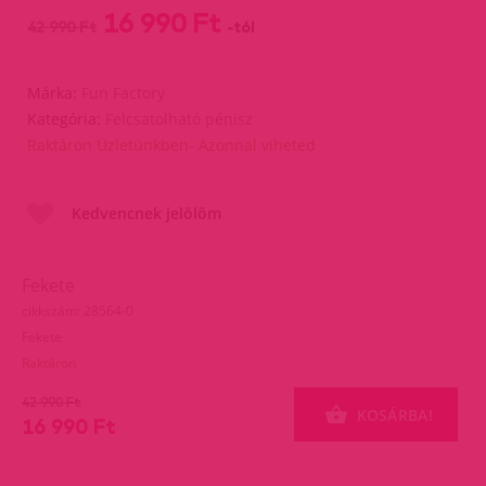
16 990 Ft
42 990 Ft
-tól
Márka:
Fun Factory
Kategória:
Felcsatolható pénisz
Raktáron Üzletünkben- Azonnal viheted
Kedvencnek jelölöm
Fekete
cikkszám: 28564-0
Fekete
Raktáron
42 990 Ft
KOSÁRBA!
16 990 Ft