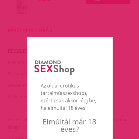
RÉSZLETES LEÍRÁS
RÉSZLETES LEÍRÁS
FUN FACTORY SHARE.
Felcsatolható dong pántok nélkül.
Orvosi szilikonból.Flexibilis.
Az oldal erotikus
tartalmú(szexshop),
A rövidebb rész G-pont izgató kiképzésű.
ezért csak akkor lépj be,
ha elmúltál 18 éves!
Elmúltál már 18
A hosszabb rész:hossza(használható,ami behelyezés után
éves?
kilóg):17cm,átmérő:3.5-4cm
a rövidebb rész:hossza:10cm,átmérő:3,5-4cm