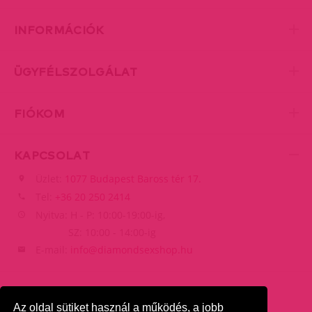
INFORMÁCIÓK
ÜGYFÉLSZOLGÁLAT
FIÓKOM
KAPCSOLAT
Üzlet:
1077 Budapest Baross tér 17.
Tel:
+36 20 250 2414
Nyitva: H - P: 10:00-19:00-ig,
SZ: 10:00 - 14:00-ig
E-mail:
info@diamondsexshop.hu
Az oldal sütiket használ a működés, a jobb