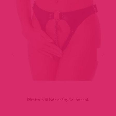
Rimba Női bőr erényőv lánccal.