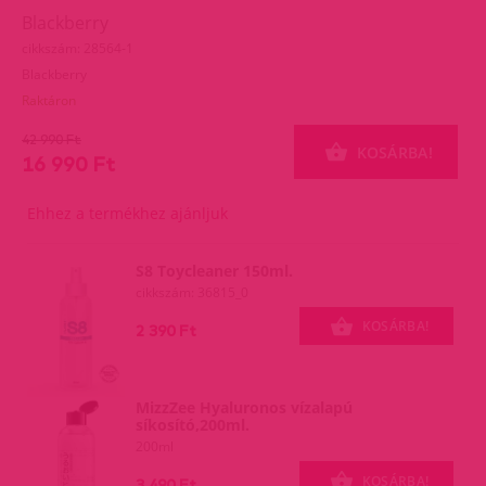
Blackberry
cikkszám: 28564-1
Blackberry
Raktáron
42 990 Ft
KOSÁRBA!
16 990 Ft
Ehhez a termékhez ajánljuk
S8 Toycleaner 150ml.
cikkszám: 36815_0
KOSÁRBA!
2 390 Ft
MizzZee Hyaluronos vízalapú
síkosító,200ml.
200ml
KOSÁRBA!
3 490 Ft